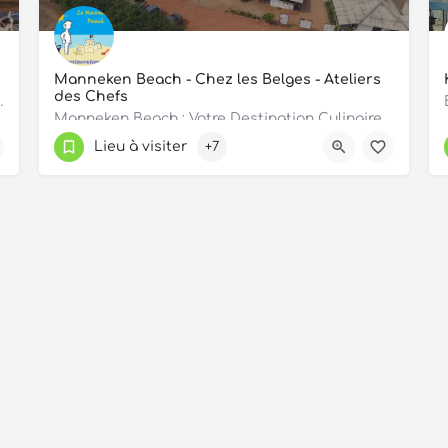
Manneken Beach - Chez les Belges - Ateliers
des Chefs
hé sur la pittoresque Route des pêches à…
Manneken Beach : Votre Destination Culinaire et de Détente à Grand-Popo Vous recherchez un lieu idéal pour…
Lieu à visiter
+7
OUVERT