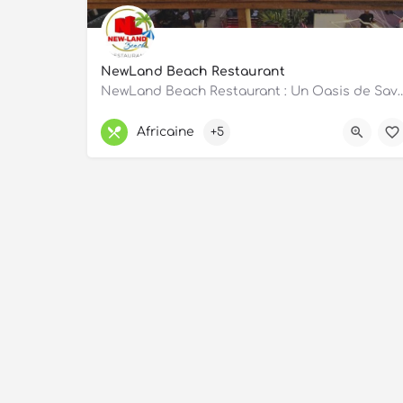
NewLand Beach Restaurant
NewLand Beach Restaurant : Un Oasis de Saveurs à Cotonou Nic
OUVERT
Africaine
+5