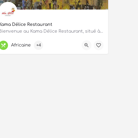
Kama Délice Restaurant
Bienvenue au Kama Délice Restaurant, situé à Calavi il vous offre une expérience gastronomique inoubliable.…
OUVERT
Africaine
+4